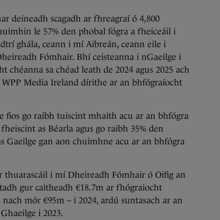
nar deineadh scagadh ar fhreagraí ó 4,800
huimhin le 57% den phobal fógra a fheiceáil i
trí ghála, ceann i mí Aibreán, ceann eile i
Dheireadh Fómhair. Bhí ceisteanna i nGaeilge i
t chéanna sa chéad leath de 2024 agus 2025 ach
e WPP Media Ireland dírithe ar an bhfógraíocht
 fios go raibh tuiscint mhaith acu ar an bhfógra
fheiscint as Béarla agus go raibh 35% den
 as Gaeilge gan aon chuimhne acu ar an bhfógra
r thuarascáil i mí Dheireadh Fómhair ó Oifig an
tadh gur caitheadh €18.7m ar fhógraiocht
e nach mór €95m – i 2024, ardú suntasach ar an
Ghaeilge i 2023.