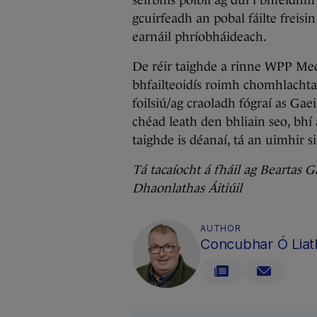
seirbhís poiblí ag dul i bhfeidhm
gcuirfeadh an pobal fáilte freisi
earnáil phríobháideach.
De réir taighde a rinne WPP Med
bhfailteoidís roimh chomhlachta
foilsiú/ag craoladh fógraí as Ga
chéad leath den bhliain seo, bhí a
taighde is déanaí, tá an uimhir si
Tá tacaíocht á fháil ag Beartas 
Dhaonlathas Áitiúil
AUTHOR
Concubhar Ó Liat