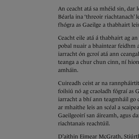
An ceacht atá sa mhéid sin, dar 
Béarla ina ‘threoir riachtanach’
fhógra as Gaeilge a thabhairt leis
Ceacht eile atá á thabhairt ag a
pobal nuair a bhaintear feidhm a
iarracht ón gcroí atá ann ceanga
teanga a chur chun cinn, ní hio
amháin.
Cuireadh ceist ar na rannpháirtit
foilsiú nó ag craoladh fógraí as 
iarracht a bhí ann teagmháil go d
ar mhaithe leis an scéal a scaipe
Gaeilgeoirí san áireamh, agus da
riachtanais reachtúil.
D’aithin Eimear McGrath, Stiúrt