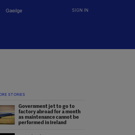
Gaeilge
SIGN IN
ORE STORIES
Government jet to go to
factory abroad for a month
as maintenance cannot be
performed in Ireland