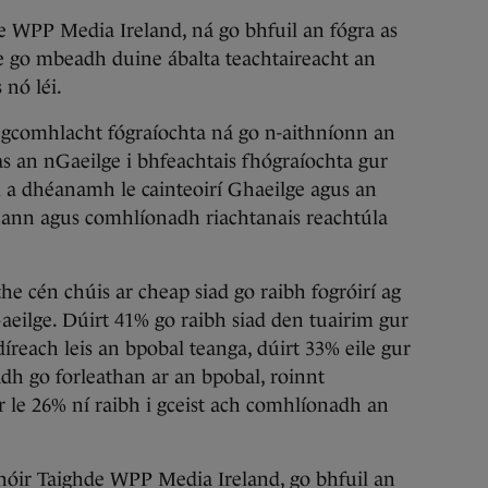
le WPP Media Ireland, ná go bhfuil an fógra as
 le go mbeadh duine ábalta teachtaireacht an
 nó léi.
n gcomhlacht fógraíochta ná go n-aithníonn an
s an nGaeilge i bhfeachtais fhógraíochta gur
l a dhéanamh le cainteoirí Ghaeilge agus an
nann agus comhlíonadh riachtanais reachtúla
he cén chúis ar cheap siad go raibh fogróirí ag
Gaeilge. Dúirt 41% go raibh siad den tuairim gur
íreach leis an bpobal teanga, dúirt 33% eile gur
adh go forleathan ar an bpobal, roinnt
r le 26% ní raibh i gceist ach comhlíonadh an
hóir Taighde WPP Media Ireland, go bhfuil an