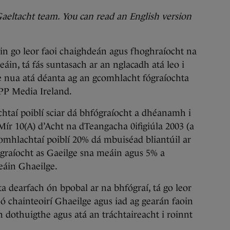
 Gaeltacht team. You can read an English version
go leor faoi chaighdeán agus fhoghraíocht na
eáin, tá fás suntasach ar an nglacadh atá leo i
de nua atá déanta ag an gcomhlacht fógraíochta
P Media Ireland.
htaí poiblí sciar dá bhfógraíocht a dhéanamh i
Mír 10(A) d’Acht na dTeangacha 0ifigiúla 2003 (a
homhlachtaí poiblí 20% dá mbuiséad bliantúil ar
graíocht as Gaeilge sna meáin agus 5% a
áin Ghaeilge.
ta dearfach ón bpobal ar na bhfógraí, tá go leor
ó chainteoirí Ghaeilge agus iad ag gearán faoin
dothuigthe agus atá an tráchtaireacht i roinnt