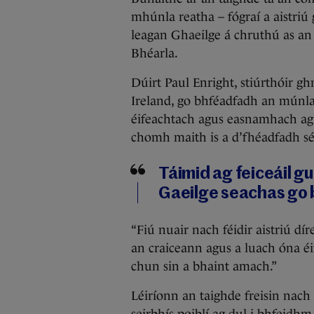
mhúnla reatha – fógraí a aistri
leagan Ghaeilge á chruthú as an
Bhéarla.
Dúirt Paul Enright, stiúrthóir 
Ireland, go bhféadfadh an múnla 
éifeachtach agus easnamhach ag
chomh maith is a d’fhéadfadh sé
Táimid ag feiceáil g
Gaeilge seachas go b
“Fiú nuair nach féidir aistriú dí
an craiceann agus a luach óna éi
chun sin a bhaint amach.”
Léiríonn an taighde freisin nach