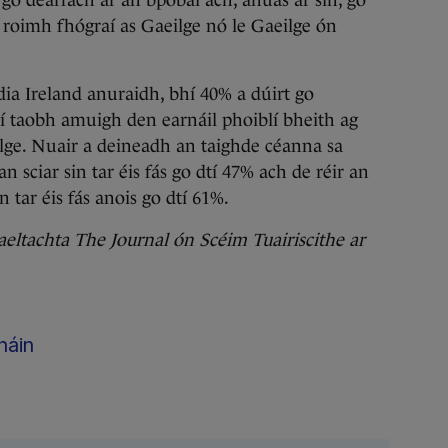
 go dearfach ar an bpobal ach, anuas ar sin, go
n roimh fhógraí as Gaeilge nó le Gaeilge ón
ia Ireland anuraidh, bhí 40% a dúirt go
í taobh amuigh den earnáil phoiblí bheith ag
eilge. Nuair a deineadh an taighde céanna sa
n sciar sin tar éis fás go dtí 47% ach de réir an
n tar éis fás anois go dtí 61%.
Gaeltachta The Journal ón Scéim Tuairiscithe ar
háin