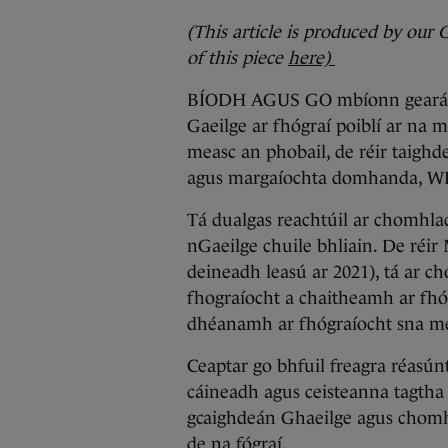
(This article is produced by our
of this piece
here)
BÍODH AGUS GO mbíonn gearáin 
Gaeilge ar fhógraí poiblí ar na m
measc an phobail, de réir taigh
agus margaíochta domhanda, WP
Tá dualgas reachtúil ar chomhlac
nGaeilge chuile bhliain. De réir 
deineadh leasú ar 2021), tá ar c
fhograíocht a chaitheamh ar fhó
dhéanamh ar fhógraíocht sna me
Ceaptar go bhfuil freagra réasún
cáineadh agus ceisteanna tagtha 
gcaighdeán Ghaeilge agus chomh 
de na fógraí.