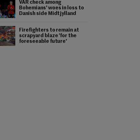
VAR check among
Bohemians' woes in loss to
Danish side Midtjylland
Firefighters to remain at
scrapyard blaze 'for the
foreseeable future'