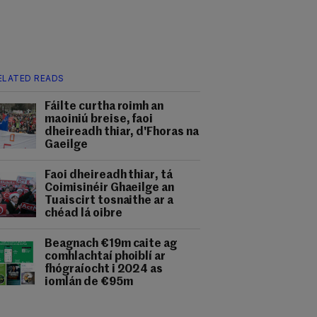
ELATED READS
Fáilte curtha roimh an
maoiniú breise, faoi
dheireadh thiar, d'Fhoras na
Gaeilge
Faoi dheireadh thiar, tá
Coimisinéir Ghaeilge an
Tuaiscirt tosnaithe ar a
chéad lá oibre
Beagnach €19m caite ag
comhlachtaí phoiblí ar
fhógraíocht i 2024 as
iomlán de €95m