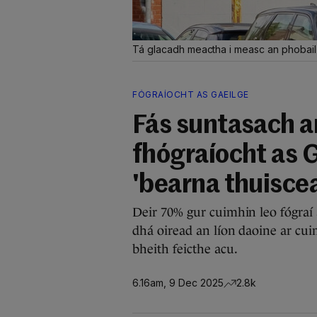
Tá glacadh meactha i measc an phobail a
FÓGRAÍOCHT AS GAEILGE
Fás suntasach ar
fhógraíocht as G
'bearna thuisce
Deir 70% gur cuimhin leo fógraí 
dhá oiread an líon daoine ar cui
bheith feicthe acu.
6.16am, 9 Dec 2025
2.8k