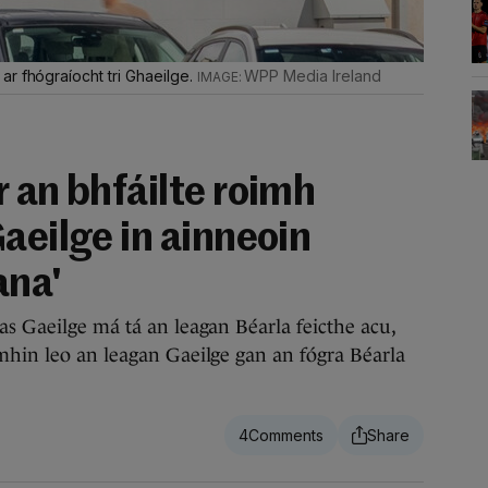
r fhógraíocht tri Ghaeilge.
WPP Media Ireland
 an bhfáilte roimh
aeilge in ainneoin
ana'
as Gaeilge má tá an leagan Béarla feicthe acu,
mhin leo an leagan Gaeilge gan an fógra Béarla
4