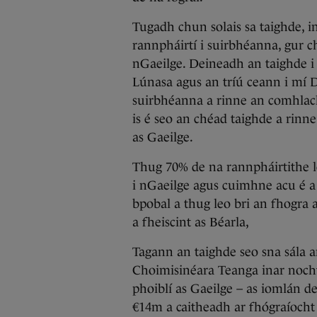
Tugadh chun solais sa taighde, i
rannpháirtí i suirbhéanna, gur c
nGaeilge. Deineadh an taighde i d
Lúnasa agus an tríú ceann i mí 
suirbhéanna a rinne an comhlach
is é seo an chéad taighde a rinn
as Gaeilge.
Thug 70% de na rannpháirtithe le
i nGaeilge agus cuimhne acu é a 
bpobal a thug leo bri an fhogra
a fheiscint as Béarla,
Tagann an taighde seo sna sála a
Choimisinéara Teanga inar noch
phoiblí as Gaeilge – as iomlán d
€14m a caitheadh ar fhógraíocht 