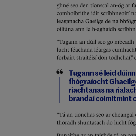
ghné seo den tionscal an-óg ar fa
comhoibrithe idir scríbhneoirí n
leaganacha Gaeilge de na bhfógraí
oiliúna ann le h-aghaidh scríbhn
“Tugann an dúil seo go mbeadh t
lucht féachana léargas cumhacht
forbairt straitéisí don todhchaí,”
Tugann sé leid dúinn
fhógraíocht Ghaeilg
riachtanas na rialac
brandaí coimitmint c
“Tá an tionchas seo ar cheangal ón
thoradh shuntasach do lucht fóg
Bunaithe ar an taighde tá an co