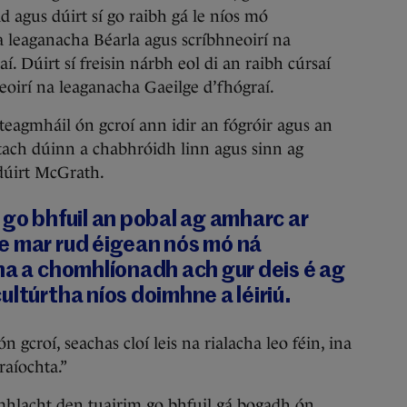
d agus dúirt sí go raibh gá le níos mó
a leaganacha Béarla agus scríbhneoirí na
. Dúirt sí freisin nárbh eol di an raibh cúrsaí
eoirí na leaganacha Gaeilge d’fhógraí.
eagmháil ón gcroí ann idir an fógróir agus an
ach dúinn a chabhróidh linn agus sinn ag
 dúirt McGrath.
 go bhfuil an pobal ag amharc ar
e mar rud éigean nós mó ná
ha a chomhlíonadh ach gur deis é ag
ultúrtha níos doimhne a léiriú.
 gcroí, seachas cloí leis na rialacha leo féin, ina
raíochta.”
mhlacht den tuairim go bhfuil gá bogadh ón