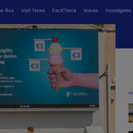
he Box
Irish News
FactCheck
Voices
Investigates
M