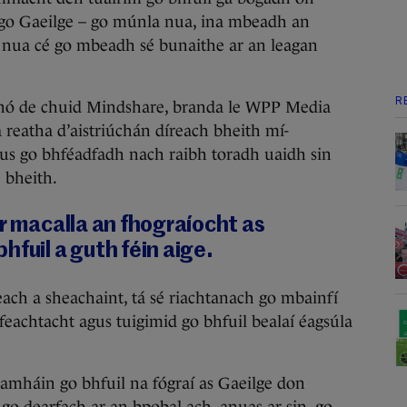
ú go Gaeilge – go múnla nua, ina mbeadh an
 nua cé go mbeadh sé bunaithe ar an leagan
R
ghnó de chuid Mindshare, branda le WPP Media
reatha d’aistriúchán díreach bheith mí-
us go bhféadfadh nach raibh toradh uaidh sin
 bheith.
ur macalla an fhograíocht as
hfuil a guth féin aige.
reach a sheachaint, tá sé riachtanach go mbainfí
feachtacht agus tuigimid go bhfuil bealaí éagsúla
 amháin go bhfuil na fógraí as Gaeilge don