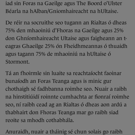
iad sin Foras na Gaeilge agus The Boord o’Ulster
Béarla na hAlban/Gniomhaireacht na hUltaise.
De réir na socruithe seo tugann an Rialtas ó dheas
75% den mhaoiniú d’Fhoras na Gaeilge agus 25%
don Ghníomhaireacht Ultaise agus faigheann an t-
eagras Ghaeilge 25% ón Fheidhmeannas ó thuaidh
agus tagann 75% de mhaoiniú na hUltaise ó
Stormont.
Tá an fhoirmle sin luaite sa reachtaíocht faoinar
bunaíodh an Foras Teanga agus is minic gur
chothaigh sé fadhbanna roimhe seo. Nuair a raibh
na hinstitiúidí roinnte cumhachta ar fionraí roimhe
seo, ní raibh cead ag an Rialtas ó dheas aon ardú a
thabhairt don Fhoras Teanga mar go raibh siad
reoite sa mhodh cothabhála.
Anuraidh, nuair a tháinig sé chun solais go raibh