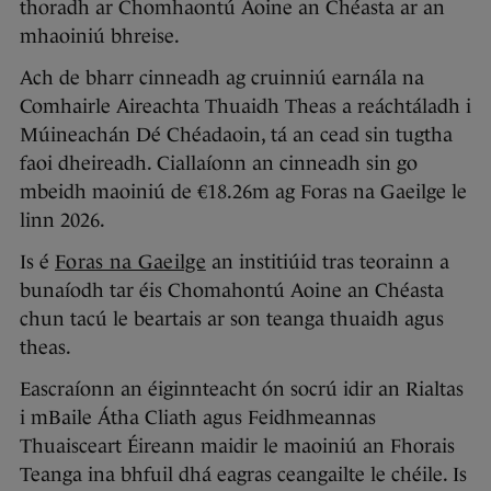
thoradh ar Chomhaontú Aoine an Chéasta ar an
mhaoiniú bhreise.
Ach de bharr cinneadh ag cruinniú earnála na
Comhairle Aireachta Thuaidh Theas a reáchtáladh i
Múineachán Dé Chéadaoin, tá an cead sin tugtha
faoi dheireadh. Ciallaíonn an cinneadh sin go
mbeidh maoiniú de €18.26m ag Foras na Gaeilge le
linn 2026.
Is é
Foras na Gaeilge
an institiúid tras teorainn a
bunaíodh tar éis Chomahontú Aoine an Chéasta
chun tacú le beartais ar son teanga thuaidh agus
theas.
Eascraíonn an éiginnteacht ón socrú idir an Rialtas
i mBaile Átha Cliath agus Feidhmeannas
Thuaisceart Éireann maidir le maoiniú an Fhorais
Teanga ina bhfuil dhá eagras ceangailte le chéile. Is