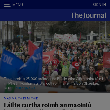
SIGN IN
MENU
Thug breis is 25,000 sráideanna Bhaile Átha Cliath orthu féin i
mí Mheán Fomhair ag lorg cothrom na féinne don Ghaeilge.
RollingNews
MÁS MAITH IS MITHID
Fáilte curtha roimh an maoiniú