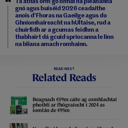
Tá áthas orm go bhfuil na pleananna
gnó agus buiséid 2026 ceadaithe
anois d’Fhoras na Gaeilge agus do
Ghníomhaireacht na hUltaise, rud a
chuirfidh ar a gcumas feidhm a
thabhairt dá gcuid spriocanna le linn
na bliana amach romhainn.
READ NEXT
Related Reads
Beagnach €19m caite ag comhlachtaí
phoiblí ar fhógraíocht i 2024 as
iomlán de €95m