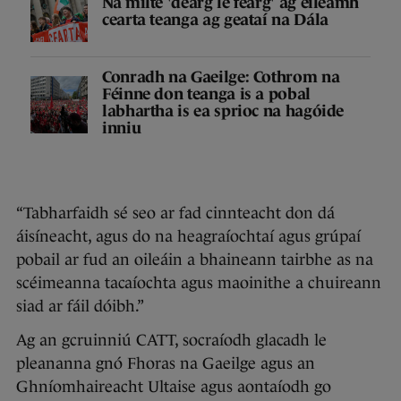
Na mílte 'dearg le fearg' ag éileamh
cearta teanga ag geataí na Dála
Conradh na Gaeilge: Cothrom na
Féinne don teanga is a pobal
labhartha is ea sprioc na hagóide
inniu
“Tabharfaidh sé seo ar fad cinnteacht don dá
áisíneacht, agus do na heagraíochtaí agus grúpaí
pobail ar fud an oileáin a bhaineann tairbhe as na
scéimeanna tacaíochta agus maoinithe a chuireann
siad ar fáil dóibh.”
Ag an gcruinniú CATT, socraíodh glacadh le
pleananna gnó Fhoras na Gaeilge agus an
Ghníomhaireacht Ultaise agus aontaíodh go