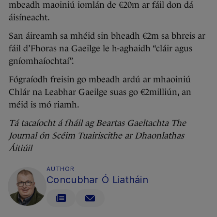
mbeadh maoiniú iomlán de €20m ar fáil don dá
áisíneacht.
San áireamh sa mhéid sin bheadh €2m sa bhreis ar
fáil d’Fhoras na Gaeilge le h-aghaidh “cláir agus
gníomhaíochtaí”.
Fógraíodh freisin go mbeadh ardú ar mhaoiniú
Chlár na Leabhar Gaeilge suas go €2milliún, an
méid is mó riamh.
Tá tacaíocht á fháil ag Beartas Gaeltachta The
Journal ón Scéim Tuairiscithe ar Dhaonlathas
Áitiúil
AUTHOR
Concubhar Ó Liatháin