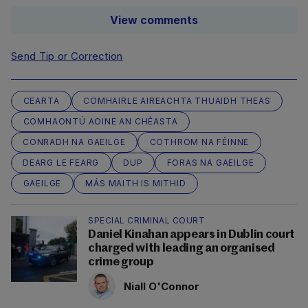
View comments
Send Tip or Correction
CEARTA
COMHAIRLE AIREACHTA THUAIDH THEAS
COMHAONTÚ AOINE AN CHÉASTA
CONRADH NA GAEILGE
COTHROM NA FÉINNE
DEARG LE FEARG
DUP
FORAS NA GAEILGE
GAEILGE
MÁS MAITH IS MITHID
SPECIAL CRIMINAL COURT
Daniel Kinahan appears in Dublin court
charged with leading an organised
crime group
Niall O'Connor