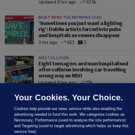
Updated 6 hrs ago
30.5k
MUST READ
THE MORNING LEAD
‘Sometimes you just want a lighting
rig’: Dublin artists forced into pubs
and hospitals as venues disappear
3 hrs ago
853
3
M50 COLLISION
Eight teenagers and man hospitalised
after collision involving car travelling
wrong way on M50
Updated 6 hrs ago
111k
Your Cookies. Your Choice.
Cookies help provide our news service while also enabling the
advertising needed to fund this work. We categorise cookies as
Necessary, Performance (used to analyse the site performance)
and Targeting (used to target advertising which helps us keep this
service free).