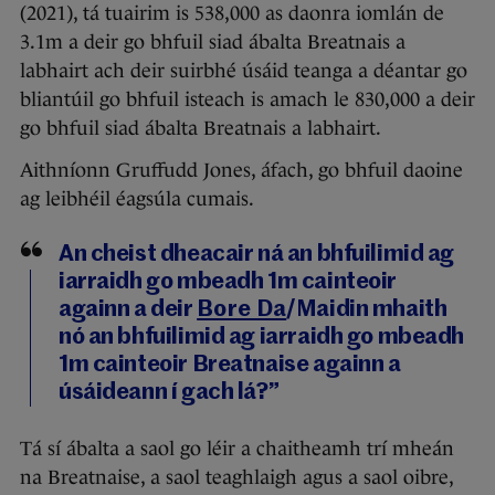
(2021), tá tuairim is 538,000 as daonra iomlán de
3.1m a deir go bhfuil siad ábalta Breatnais a
labhairt ach deir suirbhé úsáid teanga a déantar go
bliantúil go bhfuil isteach is amach le 830,000 a deir
go bhfuil siad ábalta Breatnais a labhairt.
Aithníonn Gruffudd Jones, áfach, go bhfuil daoine
ag leibhéil éagsúla cumais.
An cheist dheacair ná an bhfuilimid ag
iarraidh go mbeadh 1m cainteoir
againn a deir
Bore Da
/Maidin mhaith
nó an bhfuilimid ag iarraidh go mbeadh
1m cainteoir Breatnaise againn a
úsáideann í gach lá?”
Tá sí ábalta a saol go léir a chaitheamh trí mheán
na Breatnaise, a saol teaghlaigh agus a saol oibre,