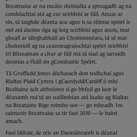
Breatnaise ar na meáin shóisialta a spreagadh ag na
comhlachtaí atá ag cur seirbhísí ar fáil. Anuas ar
sin, tá taighde déanta acu agus is sa réimse spóirt is
mó atá daoine óga ag lorg seirbhísí agus anois, mar
gheall ar idirghabháil an Choimisinéara, tá sé mar
choinníoll ag na ceanneagraíochtaí spóirt seirbhísí
trí Bhreatnais a chur ar fáil má tá siad ag iarraidh
deontas a fháil ón gComhairle Spóirt.
Tá Gruffudd Jones dóchasach don todhchaí agus
Rialtas Plaid Cymru i gCaerdydd/Cardiff ó mhí
Bealtaine ach aithníonn sí go bhfuil go leor le
déanamh má tá an uaillmhian atá luaite ag Rialtas
na Breataine Bige roimhe seo — go mbeadh 1m
cainteoir Breatnaise sa tír faoi 2030 — le baint
amach.
Faoi láthair, de réir an Daonáireamh is déanaí