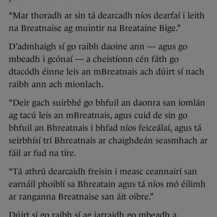
“Mar thoradh ar sin tá dearcadh níos dearfaí i leith
na Breatnaise ag muintir na Breataine Bige.”
D’admhaigh sí go raibh daoine ann — agus go
mbeadh i gcónaí — a cheistíonn cén fáth go
dtacódh éinne leis an mBreatnais ach dúirt sí nach
raibh ann ach mionlach.
“Deir gach suirbhé go bhfuil an daonra san iomlán
ag tacú leis an mBreatnais, agus cuid de sin go
bhfuil an Bhreatnais i bhfad níos feiceálaí, agus tá
seirbhísí trí Bhreatnais ar chaighdeán seasmhach ar
fáil ar fud na tíre.
“Tá athrú dearcaidh freisin i measc ceannairí san
earnáil phoiblí sa Bhreatain agus tá níos mó éilimh
ar ranganna Breatnaise san áit oibre.”
Dúirt sí go raibh sí ag iarraidh go mbeadh a