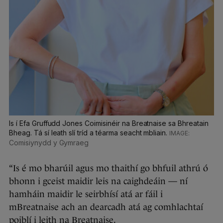
Is í Efa Gruffudd Jones Coimisinéir na Breatnaise sa Bhreatain
Bheag. Tá sí leath slí tríd a téarma seacht mbliain.
Comisiynydd y Gymraeg
“Is é mo bharúil agus mo thaithí go bhfuil athrú ó
bhonn i gceist maidir leis na caighdeáin — ní
hamháin maidir le seirbhísí atá ar fáil i
mBreatnaise ach an dearcadh atá ag comhlachtaí
poiblí i leith na Breatnaise.