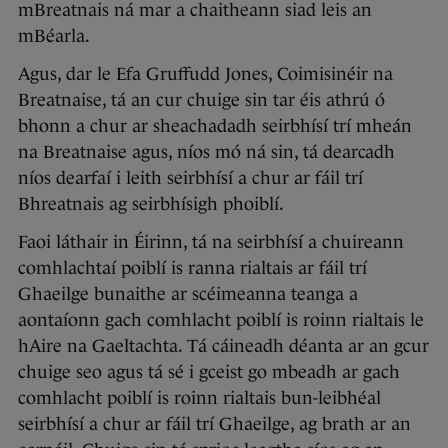
mBreatnais ná mar a chaitheann siad leis an
mBéarla.
Agus, dar le Efa Gruffudd Jones, Coimisinéir na
Breatnaise, tá an cur chuige sin tar éis athrú ó
bhonn a chur ar sheachadadh seirbhísí trí mheán
na Breatnaise agus, níos mó ná sin, tá dearcadh
níos dearfaí i leith seirbhísí a chur ar fáil trí
Bhreatnais ag seirbhísigh phoiblí.
Faoi láthair in Éirinn, tá na seirbhísí a chuireann
comhlachtaí poiblí is ranna rialtais ar fáil trí
Ghaeilge bunaithe ar scéimeanna teanga a
aontaíonn gach comhlacht poiblí is roinn rialtais le
hAire na Gaeltachta. Tá cáineadh déanta ar an gcur
chuige seo agus tá sé i gceist go mbeadh ar gach
comhlacht poiblí is roinn rialtais bun-leibhéal
seirbhísí a chur ar fáil trí Ghaeilge, ag brath ar an