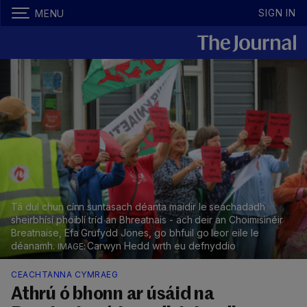
SIGN IN
MENU
Tá dul chun cínn suntasach déanta maidir le seachadadh
sheirbhísí phoiblí tríd an Bhreatnais - ach deir an Choimisinéir
Breatnaise, Efa Grufydd Jones, go bhfuil go leor eile le
déanamh.
Carwyn Hedd wrth eu defnyddio
CEACHTANNA CYMRAEG
Athrú ó bhonn ar úsáid na