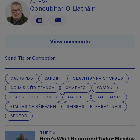
AUTHOR
Concubhar Ó Liatháin
View comments
Send Tip or Correction
CAERDYDD
CARDIFF
CEACHTANNA CYMRAEG
COIMISINÉIR TEANGA
CYMRAEG
CYMRU
EFA GRUFFUDD JONES
GAEILGE
GAELTACHT
RIALTAS NA BÉIREANN
SEIRBHSÍ TRÍ BHREATNAIS
SENEDD
THE FIX
Here's What Happened Today: Monday