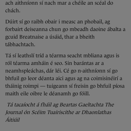
ach aithníonn sí nach mar a chéile an scéal do
chách.
Dúirt sí go raibh obair i measc an phobail, ag
forbairt deiseanna chun go mbeadh daoine ábalta a
gcuid Breatnaise a úsáid, thar a bheith
tábhachtach.
Tá sí leathslí tríd a téarma seacht mbliana agus is
ról téarma amháin é seo. Sin barántas ar a
neamhspleáchas, dár léi. Cé go n-aithníonn sí go
bhfuil go leor déanta aici agus ag na coimisinéirí a
tháinig roimpi — tuigeann sí freisin go bhfuil píosa
maith eile oibre le déanamh go fóill.
Tá tacaíocht á fháil ag Beartas Gaeltachta The
Journal ón Scéim Tuairiscithe ar Dhaonlathas
Áitiúil