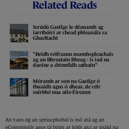
Related Reads
Scrúdú Gaeilge le déanamh ag
iarrthóirí ar chead phleanála sa
Ghaeltacht
"Beidh reifreann neamhspleachais
ag an Bhreatain Bheag - is iad na
daoine a chinnfidh cathain"
Móramh ar son na Gaeilge ó
thuaidh agus ó dheas, de réir
suirbhé nua uile-Éireann
An t-aos óg an spriocphobal is mó atá ag an
gCoimisinéir agus tá béim ar leith aici ar úsáid na