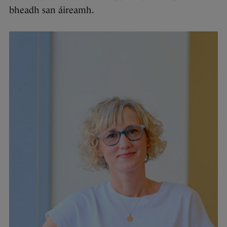
bheadh san áireamh.