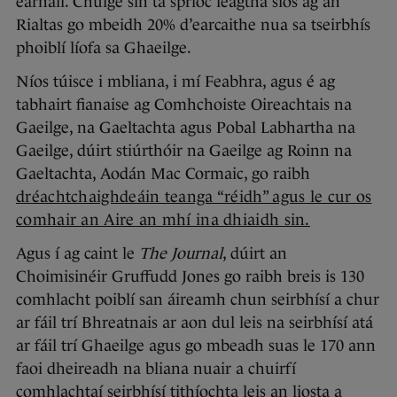
earnáil. Chuige sin tá sprioc leagtha síos ag an
Rialtas go mbeidh 20% d’earcaithe nua sa tseirbhís
phoiblí líofa sa Ghaeilge.
Níos túisce i mbliana, i mí Feabhra, agus é ag
tabhairt fianaise ag Comhchoiste Oireachtais na
Gaeilge, na Gaeltachta agus Pobal Labhartha na
Gaeilge, dúirt stiúrthóir na Gaeilge ag Roinn na
Gaeltachta, Aodán Mac Cormaic, go raibh
dréachtchaighdeáin teanga “réidh” agus le cur os
comhair an Aire an mhí ina dhiaidh sin.
Agus í ag caint le
The Journal
, dúirt an
Choimisinéir Gruffudd Jones go raibh breis is 130
comhlacht poiblí san áireamh chun seirbhísí a chur
ar fáil trí Bhreatnais ar aon dul leis na seirbhísí atá
ar fáil trí Ghaeilge agus go mbeadh suas le 170 ann
faoi dheireadh na bliana nuair a chuirfí
comhlachtaí seirbhísí tithíochta leis an liosta a