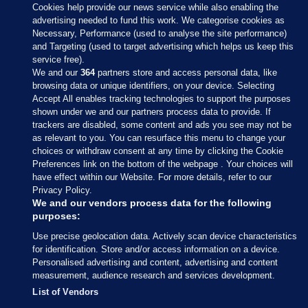
Cookies help provide our news service while also enabling the
advertising needed to fund this work. We categorise cookies as
Necessary, Performance (used to analyse the site performance)
and Targeting (used to target advertising which helps us keep this
service free).
We and our
364
partners store and access personal data, like
browsing data or unique identifiers, on your device. Selecting
Accept All enables tracking technologies to support the purposes
shown under we and our partners process data to provide. If
Sections
trackers are disabled, some content and ads you see may not be
as relevant to you. You can resurface this menu to change your
choices or withdraw consent at any time by clicking the Cookie
Journal Media
Preferences link on the bottom of the webpage . Your choices will
have effect within our Website. For more details, refer to our
Privacy Policy.
Our Network
We and our vendors process data for the following
purposes:
Terms & Legal Notices
Use precise geolocation data. Actively scan device characteristics
for identification. Store and/or access information on a device.
Personalised advertising and content, advertising and content
© 2026 Journal Media Ltd
measurement, audience research and services development.
List of Vendors
Switch to Desktop