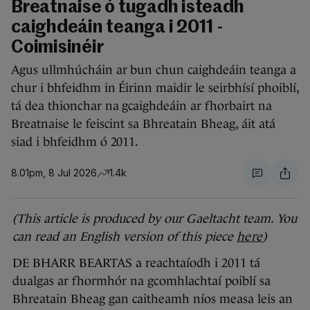
Breatnaise ó tugadh isteadh
caighdeáin teanga i 2011 -
Coimisinéir
Agus ullmhúcháin ar bun chun caighdeáin teanga a
chur i bhfeidhm in Éirinn maidir le seirbhísí phoiblí,
tá dea thionchar na gcaighdeáin ar fhorbairt na
Breatnaise le feiscint sa Bhreatain Bheag, áit atá
siad i bhfeidhm ó 2011.
8.01pm, 8 Jul 2026
1.4k
(This article is produced by our Gaeltacht team. You
can read an English version of this piece
here
)
DE BHARR BEARTAS a reachtaíodh i 2011 tá
dualgas ar fhormhór na gcomhlachtaí poiblí sa
Bhreatain Bheag gan caitheamh níos measa leis an