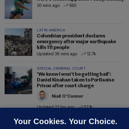
30 mins ago
560
LATIN AMERICA
Colombian president declares
emergency after major earthquake
kills 111 people
Updated 36 mins ago
12.7k
SPECIAL CRIMINAL COURT
'We know I won’t be getting bail':
Daniel Kinahan taken to Portlaoise
Prison after court charge
Niall O'Connor
Updated 22 hrs ago
52.1k
Your Cookies. Your Choice.