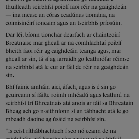
thuilleadh seirbhísí poiblí faoi réir na gcaighdeán
— ina measc an córas ceadúnas tiomána, na
coimisinéirí ioncaim agus an tseirbhís príosúin.
Dar léi, bíonn tionchar dearfach ar chainteoirí
Breatnaise mar gheall ar na comhlachtaí poiblí
bheith faoi réir ag caighdeáin teanga agus, mar
gheall ar sin, tá sí ag iarraidh go leathnófar réimse
na seirbhísí atá le cur ar fáil de réir na gcaighdeán
sin.
Bhí fainic amháin aici, áfach, agus is é sin go
gcuireann sí fáilte roimh mhéadú agus leathnú na
seirbhísí trí Bhreatnais atá anois ar fáil sa Bhreatain
Bheag ach go n-aithníonn sí an tábhacht atá le go
mbeadh daoine ag úsáid na seirbhísí sin.
“Is ceist ríthábhachtach í seo nó ceann de na