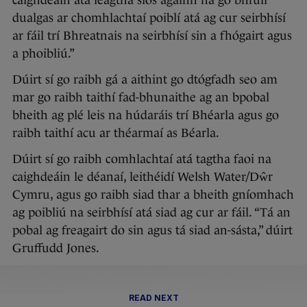
caighdeáin atá leagtha síos againn ná go bhfuil
dualgas ar chomhlachtaí poiblí atá ag cur seirbhísí
ar fáil trí Bhreatnais na seirbhísí sin a fhógairt agus
a phoibliú.”
Dúirt sí go raibh gá a aithint go dtógfadh seo am
mar go raibh taithí fad-bhunaithe ag an bpobal
bheith ag plé leis na húdaráis trí Bhéarla agus go
raibh taithí acu ar théarmaí as Béarla.
Dúirt sí go raibh comhlachtaí atá tagtha faoi na
caighdeáin le déanaí, leithéidí Welsh Water/Dŵr
Cymru, agus go raibh siad thar a bheith gníomhach
ag poibliú na seirbhísí atá siad ag cur ar fáil. “Tá an
pobal ag freagairt do sin agus tá siad an-sásta,” dúirt
Gruffudd Jones.
READ NEXT